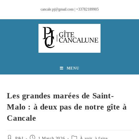
cancale.pj@gmail.com | +33782189905
MENU
Les grandes marées de Saint-
Malo : à deux pas de notre gîte à
Cancale
P&J
1 March 2026
À voir, à faire