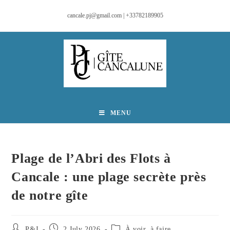
cancale.pj@gmail.com | +33782189905
MENU
Plage de l’Abri des Flots à
Cancale : une plage secrète près
de notre gîte
P&J
2 July 2026
À voir, à faire