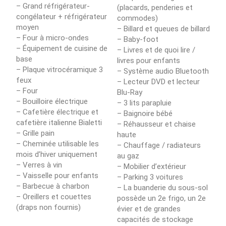
– Grand réfrigérateur-
(placards, penderies et
congélateur + réfrigérateur
commodes)
moyen
– Billard et queues de billard
– Four à micro-ondes
– Baby-foot
– Équipement de cuisine de
– Livres et de quoi lire /
base
livres pour enfants
– Plaque vitrocéramique 3
– Système audio Bluetooth
feux
– Lecteur DVD et lecteur
– Four
Blu-Ray
– Bouilloire électrique
– 3 lits parapluie
– Cafetière électrique et
– Baignoire bébé
cafetière italienne Bialetti
– Réhausseur et chaise
– Grille pain
haute
– Cheminée utilisable les
– Chauffage / radiateurs
mois d’hiver uniquement
au gaz
– Verres à vin
– Mobilier d’extérieur
– Vaisselle pour enfants
– Parking 3 voitures
– Barbecue à charbon
– La buanderie du sous-sol
– Oreillers et couettes
possède un 2e frigo, un 2e
(draps non fournis)
évier et de grandes
capacités de stockage